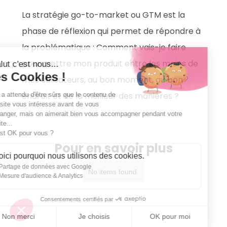
La stratégie go-to-market ou GTM est la
phase de réflexion qui permet de répondre à
la problématique : Comment vais-je faire
pour mettre mon produit entre les mains de
Salut c'est nous...
les Cookies !
mes utilisateurs, au bon moment, au bon
endroit et de la meilleur des manières ?
On a attendu d'être sûrs que le contenu de
ce site vous intéresse avant de vous
déranger, mais on aimerait bien vous accompagner pendant votre
visite...
C'est OK pour vous ?
Pour en savoir plus
Voici pourquoi nous utilisons des cookies.
Partage de données avec Google
No items found.
Mesure d'audience & Analytics
Consentements certifiés par
Non merci
Je choisis
OK pour moi