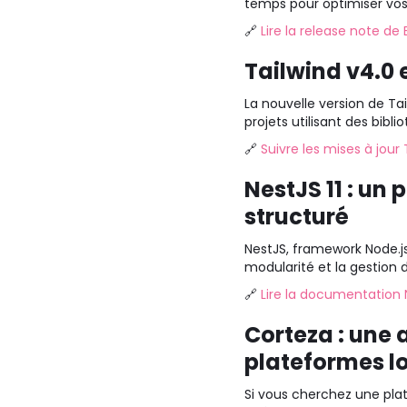
temps pour optimiser vos 
🔗
Lire la release note de 
Tailwind v4.0 
La nouvelle version de Ta
projets utilisant des bi
🔗
Suivre les mises à jour 
NestJS 11 : un
structuré
NestJS, framework Node.js
modularité et la gestion 
🔗
Lire la documentation N
Corteza : une 
plateformes 
Si vous cherchez une pl