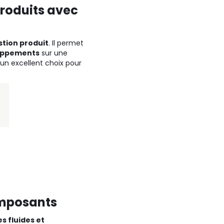
produits avec
stion produit
. Il permet
loppements
sur une
 un excellent choix pour
omposants
s fluides et