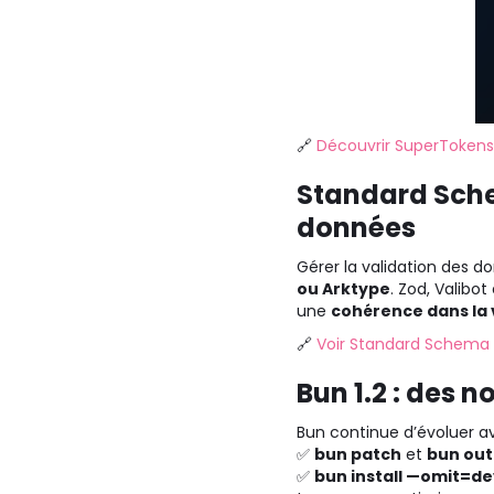
🔗
Découvrir SuperTokens
Standard Sche
données
Gérer la validation des 
ou Arktype
. Zod, Valibo
une
cohérence dans la 
🔗
Voir Standard Schema
Bun 1.2 : des n
Bun continue d’évoluer a
✅
bun patch
et
bun ou
✅
bun install —omit=de