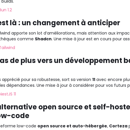
builds.
Bun 1.2
est là : un changement à anticiper
ilwind apporte son lot d’améliorations, mais attention aux impact
bliothèques comme
Shadcn
. Une mise à jour est en cours pour ass
Tailwind
 pas de plus vers un développement 
 apprécié pour sa robustesse, sort sa version
11
avec encore plus
des dépendances. Une mise à jour à considérer pour vos futurs p
estJS 11
alternative open source et self-host
low-code
ateforme low-code
open source et auto-hébergée
,
Corteza
p