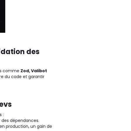
idation des
ques comme
Zod, Valibot
ire du code et garantir
devs
 :
ur des dépendances.
en production, un gain de