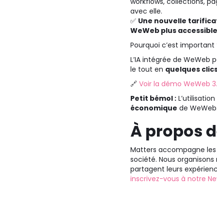
workflows, collections, p
avec elle.
✅
Une nouvelle tarifica
WeWeb plus accessible 
Pourquoi c’est important 
L’IA intégrée de WeWeb 
le tout en
quelques clic
🔗
Voir la démo WeWeb 3
Petit bémol :
L’utilisati
économique
de WeWeb. À
À propos d
Matters accompagne les s
société. Nous organisons
partagent leurs expérien
inscrivez-vous à notre Ne