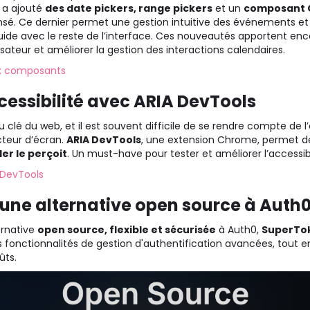
I a ajouté
des date pickers, range pickers
et un
composant 
sé. Ce dernier permet une gestion intuitive des événements et d
uide avec le reste de l’interface. Ces nouveautés apportent encor
ilisateur et améliorer la gestion des interactions calendaires.
ux composants
cessibilité avec ARIA DevTools
eu clé du web, et il est souvent difficile de se rendre compte de 
ecteur d’écran.
ARIA DevTools
, une extension Chrome, permet de 
r le perçoit
. Un must-have pour tester et améliorer l’accessibi
 DevTools
 une alternative open source à Auth
ernative
open source, flexible et sécurisée
à Auth0,
SuperTo
 des fonctionnalités de gestion d'authentification avancées, tout
ûts.