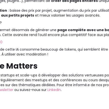
ages, plugins…), permettant de
créer des pages entières
uniqu
tion
: baisse des prix par projet, augmentation du prix par utilisat
aux petits projets
et mieux valoriser les usages avancés.
?
permet désormais de générer une
page complète avec une ba
s
. Cette avancée rend l’outil encore plus compétitif face aux p
.0
on de cette IA consomme beaucoup de tokens, qui semblent être
 utiliser avec modération !
e Matters
tartups et scale-ups à développer des solutions vertueuses po
 régulièrement des meetups et des conférences au cours desque
ces sur des thématiques dédiées. Pour être informé.e de nos p
wsletter
ou suivez-nous sur
Linkedin
.