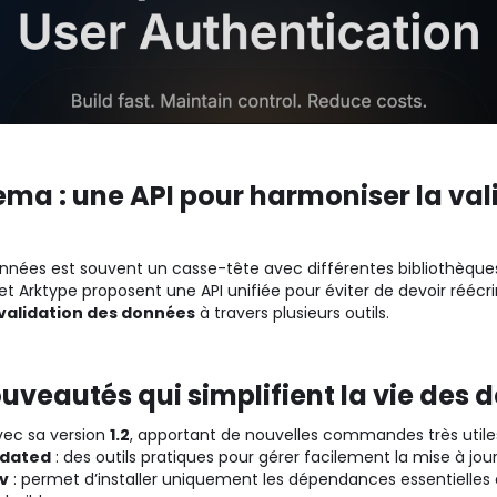
ma : une API pour harmoniser la val
données est souvent un casse-tête avec différentes bibliothè
t et Arktype proposent une API unifiée pour éviter de devoir réécr
validation des données
à travers plusieurs outils.
ouveautés qui simplifient la vie des 
vec sa version
1.2
, apportant de nouvelles commandes très utiles
tdated
: des outils pratiques pour gérer facilement la mise à jo
v
: permet d’installer uniquement les dépendances essentielles 