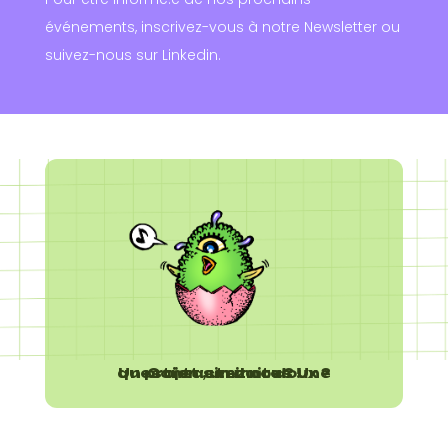
événements, inscrivez-vous à notre Newsletter ou
suivez-nous sur Linkedin.
Un projet similaire ? Une question , un mot doux ? Contactez nous !